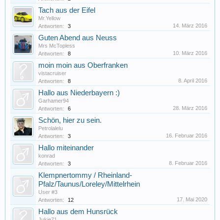
Tach aus der Eifel
Mr.Yellow
14. März 2016
Antworten:
3
Guten Abend aus Neuss
Mrs McTopless
10. März 2016
Antworten:
8
moin moin aus Oberfranken
vistacruiser
8. April 2016
Antworten:
8
Hallo aus Niederbayern :)
Garhamer94
28. März 2016
Antworten:
6
Schön, hier zu sein.
Petrolalelu
16. Februar 2016
Antworten:
3
Hallo miteinander
konrad
8. Februar 2016
Antworten:
3
Klempnertommy / Rheinland-
Pfalz/Taunus/Loreley/Mittelrhein
User #3
17. Mai 2020
Antworten:
12
Hallo aus dem Hunsrück
Jukie71