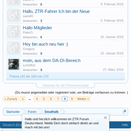
9. Februar 2016
Antworten:
6
Hallo, ZTR-Fahrer Ich bin der Neue
sami45
5. Februar 2016
Antworten:
3
Hallo Mitglieder
PeterG
10. Januar 2016
Antworten:
6
Hey bin auch neu hier :)
Gregory
10. Januar 2016
Antworten:
9
moin, aus dem DA-DI-Bereich
scheffnd
27. März 2016
Antworten:
9
Thema 141 bis 160 von 170
Optionen für die Themenanzeige
(Du musst angemeldet oder registriert sein, um Beiträge verfassen zu können. )
< Zurück
1
←
4
5
6
7
8
9
Weiter >
Startseite
Foren
Smalltalk
Hallo und herzlich willkommen im ZTR Forum
Deutschland. Melde Dich doch einfach direkt an und
Deutsch [Du]
Hilfe
mach mit bei uns!