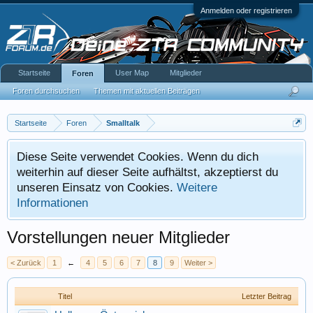
Anmelden oder registrieren
Startseite
User Map
Mitglieder
Foren
Foren durchsuchen
Themen mit aktuellen Beiträgen
Startseite
Foren
Smalltalk
Diese Seite verwendet Cookies. Wenn du dich
weiterhin auf dieser Seite aufhältst, akzeptierst du
unseren Einsatz von Cookies.
Weitere
Informationen
Vorstellungen neuer Mitglieder
< Zurück
1
←
4
5
6
7
8
9
Weiter >
Titel
Letzter Beitrag