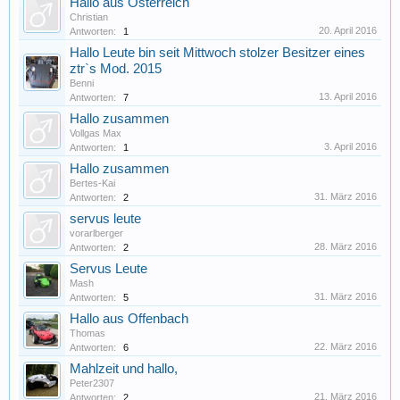
Hallo aus Österreich
Christian
20. April 2016
Antworten:
1
Hallo Leute bin seit Mittwoch stolzer Besitzer eines
ztr`s Mod. 2015
Benni
13. April 2016
Antworten:
7
Hallo zusammen
Vollgas Max
3. April 2016
Antworten:
1
Hallo zusammen
Bertes-Kai
31. März 2016
Antworten:
2
servus leute
vorarlberger
28. März 2016
Antworten:
2
Servus Leute
Mash
31. März 2016
Antworten:
5
Hallo aus Offenbach
Thomas
22. März 2016
Antworten:
6
Mahlzeit und hallo,
Peter2307
21. März 2016
Antworten:
2