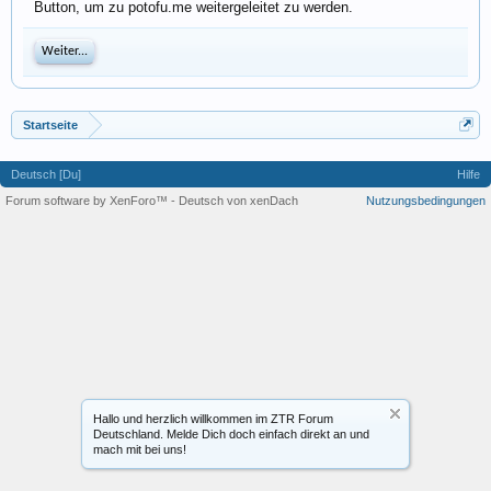
Button, um zu potofu.me weitergeleitet zu werden.
Weiter...
Startseite
Deutsch [Du]
Hilfe
Forum software by XenForo™
-
Deutsch von xenDach
Nutzungsbedingungen
Hallo und herzlich willkommen im ZTR Forum
Deutschland. Melde Dich doch einfach direkt an und
mach mit bei uns!