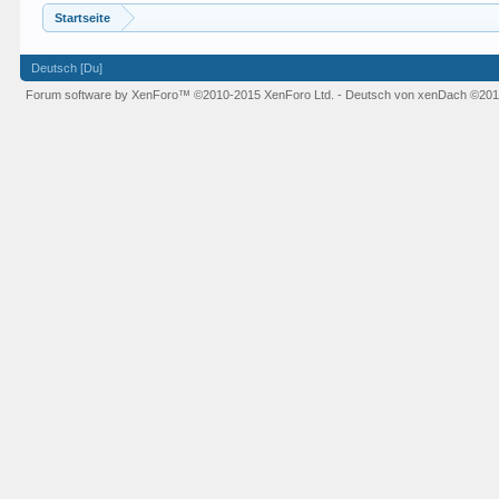
Startseite
Deutsch [Du]
Forum software by XenForo™
©2010-2015 XenForo Ltd.
-
Deutsch von xenDach
©201