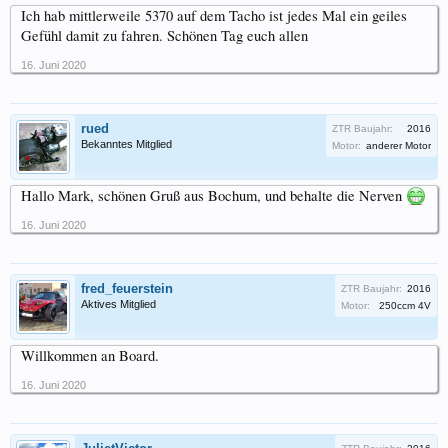
Ich hab mittlerweile 5370 auf dem Tacho ist jedes Mal ein geiles
Gefühl damit zu fahren. Schönen Tag euch allen
16. Juni 2020
rued
ZTR Baujahr:
2016
Bekanntes Mitglied
Motor:
anderer Motor
Hallo Mark, schönen Gruß aus Bochum, und behalte die Nerven
16. Juni 2020
fred_feuerstein
ZTR Baujahr:
2016
Aktives Mitglied
Motor:
250ccm 4V
Willkommen an Board.
16. Juni 2020