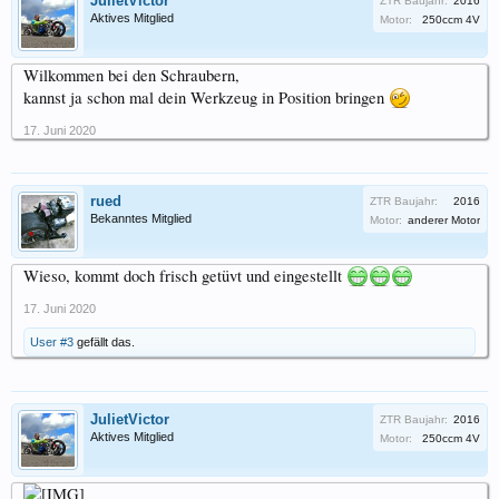
JulietVictor
ZTR Baujahr:
2016
Aktives Mitglied
Motor:
250ccm 4V
Wilkommen bei den Schraubern,
kannst ja schon mal dein Werkzeug in Position bringen
17. Juni 2020
rued
ZTR Baujahr:
2016
Bekanntes Mitglied
Motor:
anderer Motor
Wieso, kommt doch frisch getüvt und eingestellt
17. Juni 2020
User #3
gefällt das.
JulietVictor
ZTR Baujahr:
2016
Aktives Mitglied
Motor:
250ccm 4V