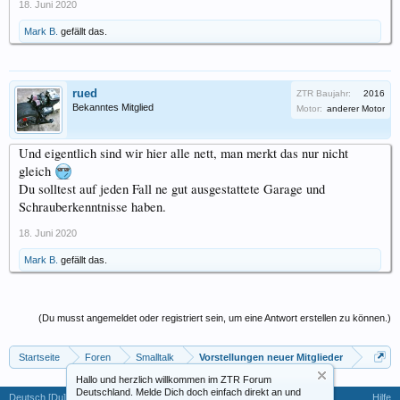
18. Juni 2020
Mark B.
gefällt das.
rued
ZTR Baujahr:
2016
Bekanntes Mitglied
Motor:
anderer Motor
Und eigentlich sind wir hier alle nett, man merkt das nur nicht
gleich
Du solltest auf jeden Fall ne gut ausgestattete Garage und
Schrauberkenntnisse haben.
18. Juni 2020
Mark B.
gefällt das.
(Du musst angemeldet oder registriert sein, um eine Antwort erstellen zu können.)
Startseite
Foren
Smalltalk
Vorstellungen neuer Mitglieder
Hallo und herzlich willkommen im ZTR Forum
Deutschland. Melde Dich doch einfach direkt an und
Deutsch [Du]
Hilfe