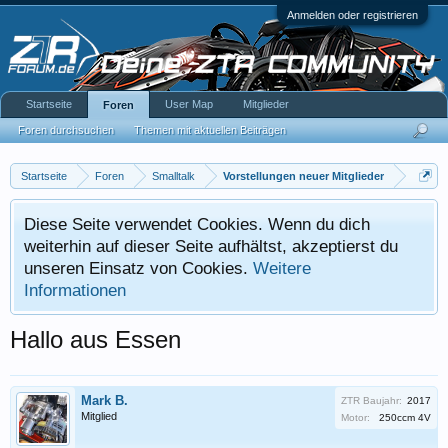
Anmelden oder registrieren
Startseite
User Map
Mitglieder
Foren
Foren durchsuchen
Themen mit aktuellen Beiträgen
Startseite
Foren
Smalltalk
Vorstellungen neuer Mitglieder
Diese Seite verwendet Cookies. Wenn du dich
weiterhin auf dieser Seite aufhältst, akzeptierst du
unseren Einsatz von Cookies.
Weitere
Informationen
Hallo aus Essen
Mark B.
ZTR Baujahr:
2017
Mitglied
Motor:
250ccm 4V