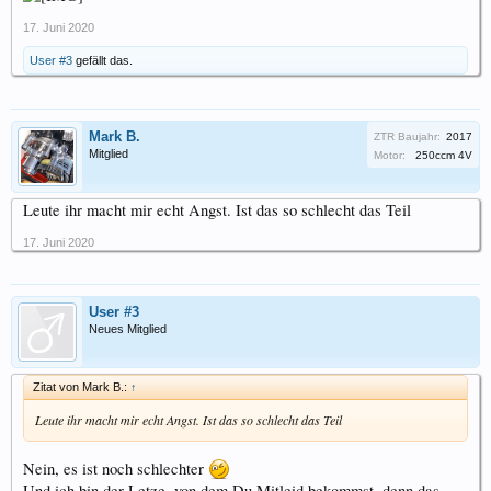
17. Juni 2020
User #3
gefällt das.
Mark B.
ZTR Baujahr:
2017
Mitglied
Motor:
250ccm 4V
Leute ihr macht mir echt Angst. Ist das so schlecht das Teil
17. Juni 2020
User #3
Neues Mitglied
Zitat von Mark B.:
↑
Leute ihr macht mir echt Angst. Ist das so schlecht das Teil
Nein, es ist noch schlechter
Und ich bin der Letze, von dem Du Mitleid bekommst, denn das