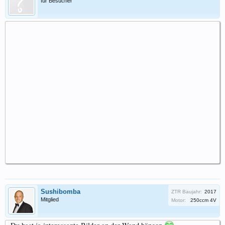
für Besucher
Sushibomba
ZTR Baujahr:
2017
Mitglied
Motor:
250ccm 4V