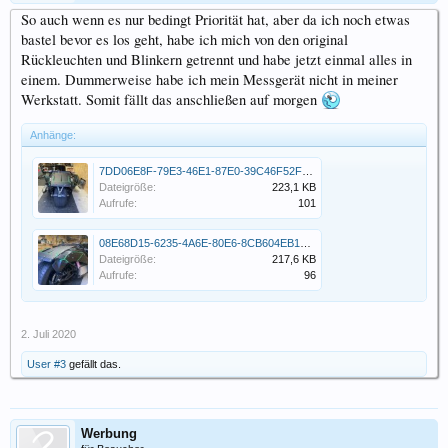
So auch wenn es nur bedingt Priorität hat, aber da ich noch etwas
bastel bevor es los geht, habe ich mich von den original
Rückleuchten und Blinkern getrennt und habe jetzt einmal alles in
einem. Dummerweise habe ich mein Messgerät nicht in meiner
Werkstatt. Somit fällt das anschließen auf morgen
Anhänge:
7DD06E8F-79E3-46E1-87E0-39C46F52F372.jpeg
Dateigröße:
223,1 KB
Aufrufe:
101
08E68D15-6235-4A6E-80E6-8CB604EB1FEE.jpeg
Dateigröße:
217,6 KB
Aufrufe:
96
2. Juli 2020
User #3
gefällt das.
Werbung