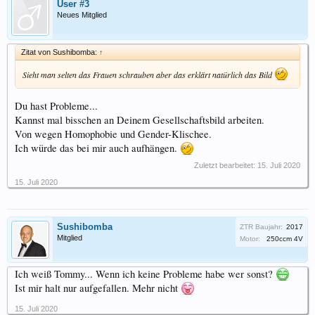
User #3
Neues Mitglied
Zitat von Sushibomba:
↑
Sieht man selten das Frauen schrauben aber das erklärt natürlich das Bild
Du hast Probleme...
Kannst mal bisschen an Deinem Gesellschaftsbild arbeiten.
Von wegen Homophobie und Gender-Klischee.
Ich würde das bei mir auch aufhängen.
Zuletzt bearbeitet:
15. Juli 2020
15. Juli 2020
Sushibomba
ZTR Baujahr:
2017
Mitglied
Motor:
250ccm 4V
Ich weiß Tommy... Wenn ich keine Probleme habe wer sonst?
Ist mir halt nur aufgefallen. Mehr nicht
15. Juli 2020