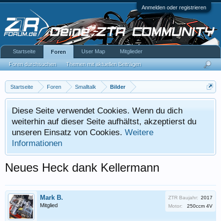
Anmelden oder registrieren
Startseite
User Map
Mitglieder
Foren
Foren durchsuchen
Themen mit aktuellen Beiträgen
Startseite
Foren
Smalltalk
Bilder
Diese Seite verwendet Cookies. Wenn du dich
weiterhin auf dieser Seite aufhältst, akzeptierst du
unseren Einsatz von Cookies.
Weitere
Informationen
Neues Heck dank Kellermann
Mark B.
ZTR Baujahr:
2017
Mitglied
Motor:
250ccm 4V