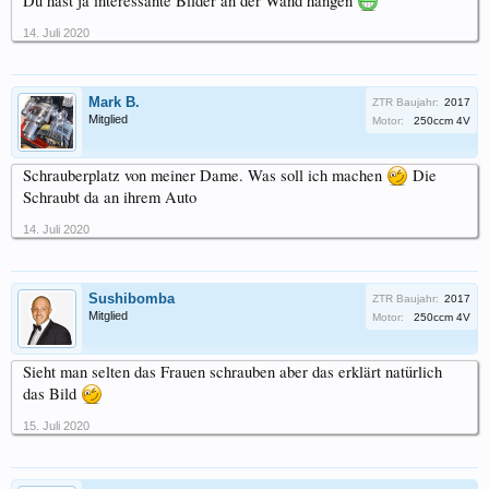
Du hast ja interessante Bilder an der Wand hängen
14. Juli 2020
Mark B.
ZTR Baujahr:
2017
Mitglied
Motor:
250ccm 4V
Schrauberplatz von meiner Dame. Was soll ich machen
Die
Schraubt da an ihrem Auto
14. Juli 2020
Sushibomba
ZTR Baujahr:
2017
Mitglied
Motor:
250ccm 4V
Sieht man selten das Frauen schrauben aber das erklärt natürlich
das Bild
15. Juli 2020