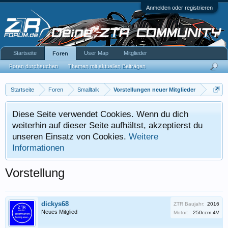
Anmelden oder registrieren
Startseite
User Map
Mitglieder
Foren
Foren durchsuchen
Themen mit aktuellen Beiträgen
Startseite
Foren
Smalltalk
Vorstellungen neuer Mitglieder
Diese Seite verwendet Cookies. Wenn du dich
weiterhin auf dieser Seite aufhältst, akzeptierst du
unseren Einsatz von Cookies.
Weitere
Informationen
Vorstellung
dickys68
ZTR Baujahr:
2016
Neues Mitglied
Motor:
250ccm 4V