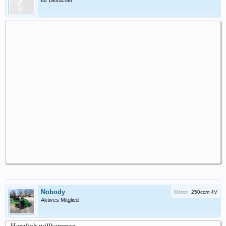
für Besucher
Nobody
Motor:
250ccm 4V
Aktives Mitglied
Herzlich willkommen