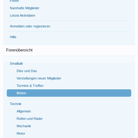
Foren
Namhafte Mitglieder
Letzte Aktivitäten
Anmelden oder registrieren
Hilfe
Forenübersicht
Smalltalk
Dies und Das
Vorstellungen neuer Mitglieder
Termine & Treffen
Bilder
Technik
Allgemein
Reifen und Räder
Mechanik
Motor