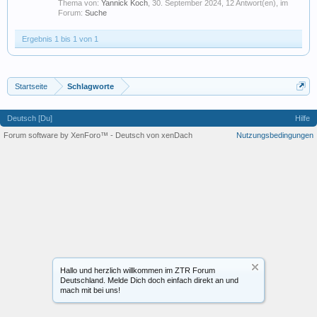
Thema von:
Yannick Koch
,
30. September 2024
, 12 Antwort(en), im
Forum:
Suche
Ergebnis 1 bis 1 von 1
Startseite
Schlagworte
Deutsch [Du]
Hilfe
Forum software by XenForo™
-
Deutsch von xenDach
Nutzungsbedingungen
Hallo und herzlich willkommen im ZTR Forum
Deutschland. Melde Dich doch einfach direkt an und
mach mit bei uns!