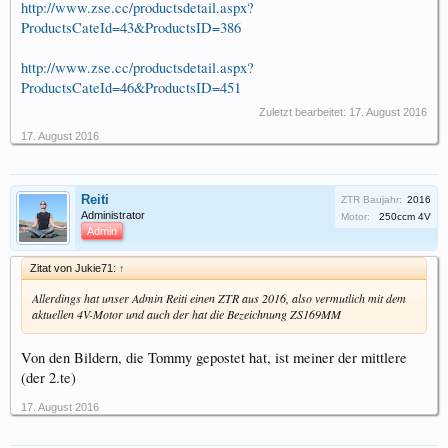
http://www.zse.cc/productsdetail.aspx?
ProductsCateId=43&ProductsID=386
http://www.zse.cc/productsdetail.aspx?
ProductsCateId=46&ProductsID=451
Zuletzt bearbeitet:
17. August 2016
17. August 2016
Reiti
ZTR Baujahr:
2016
Administrator
Motor:
250ccm 4V
Admin
Zitat von Jukie71:
↑
Allerdings hat unser Admin Reiti einen ZTR aus 2016, also vermutlich mit dem
aktuellen 4V-Motor und auch der hat die Bezeichnung ZS169MM
Von den Bildern, die Tommy gepostet hat, ist meiner der mittlere
(der 2.te)
17. August 2016