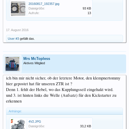
20160817_192357.jpg
Dateigröße:
93 KB
Aufrufe:
13
17. August 2016
User #3
gefällt das.
Mrs McTopless
Aktives Mitglied
ich bin mir nicht sicher, ob der letztere Motor, den klempnertommy
hier gepostet hat für unseren ZTR ist ?
Denn 1. fehlt der Hebel, wo das Kupplungsseil eingehakt wird.
und 3. ist hinten links die Welle (Aufsatz) für den Kickstarter zu
erkennen
Anhänge:
4V2.JPG
Dateigröße:
33,2 KB