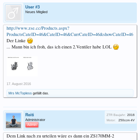
User #3
Neues Mitglied
http://www.zse.cc/Products.aspx?
ProductsCateID=46&CateID=46&CurrCateID=46&showCateID=46
Der Linke
... Mann bin ich froh, das ich einen 2.Ventiler habe LOL
17. August 2016
Mrs McTopless
gefällt das.
Reiti
ZTR Baujahr:
2016
Administrator
Motor:
250ccm 4V
Admin
Dem Link nach zu urteilen wäre es dann ein ZS170MM-2