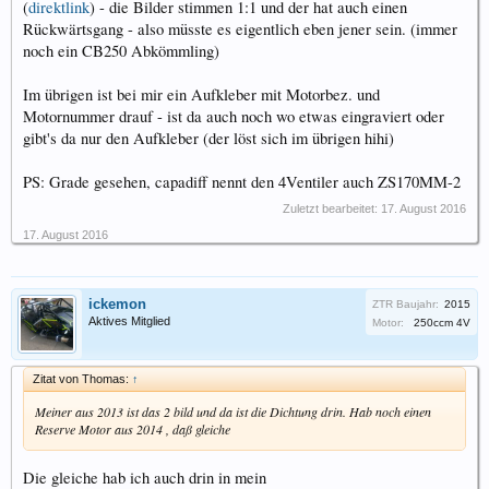
(
direktlink
) - die Bilder stimmen 1:1 und der hat auch einen
Rückwärtsgang - also müsste es eigentlich eben jener sein. (immer
noch ein CB250 Abkömmling)
Im übrigen ist bei mir ein Aufkleber mit Motorbez. und
Motornummer drauf - ist da auch noch wo etwas eingraviert oder
gibt's da nur den Aufkleber (der löst sich im übrigen hihi)
PS: Grade gesehen, capadiff nennt den 4Ventiler auch ZS170MM-2
Zuletzt bearbeitet:
17. August 2016
17. August 2016
ickemon
ZTR Baujahr:
2015
Aktives Mitglied
Motor:
250ccm 4V
Zitat von Thomas:
↑
Meiner aus 2013 ist das 2 bild und da ist die Dichtung drin. Hab noch einen
Reserve Motor aus 2014 , daß gleiche
Die gleiche hab ich auch drin in mein