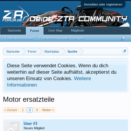
Anmelden oder registrieren
Startseite
User Map
Mitglieder
Foren
Foren durchsuchen
Themen mit aktuellen Beiträgen
Startseite
Foren
Marktplatz
Suche
Diese Seite verwendet Cookies. Wenn du dich
weiterhin auf dieser Seite aufhältst, akzeptierst du
unseren Einsatz von Cookies.
Weitere
Informationen
Motor ersatzteile
< Zurück
1
2
3
Weiter >
User #3
Neues Mitglied