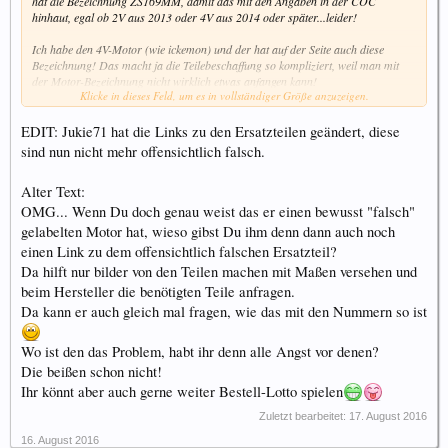
hat die Bezeichnung ZS169MM, damit das mit den Angaben in der COC
hinhaut, egal ob 2V aus 2013 oder 4V aus 2014 oder später...leider!
Ich habe den 4V-Motor (wie ickemon) und der hat auf der Seite auch diese
Bezeichnung! Das macht ja die Teilebeschaffung so kompliziert, weil man mit
der Motor-Bezeichnung nicht wirklich etwas anfangen kann!
Klicke in dieses Feld, um es in vollständiger Größe anzuzeigen.
Jemand müsste mal herausfinden, welche wirkliche Bezeichnung der 4V-Motor
hat...
EDIT: Jukie71 hat die Links zu den Ersatzteilen geändert, diese
sind nun nicht mehr offensichtlich falsch.
Alter Text:
OMG... Wenn Du doch genau weist das er einen bewusst "falsch"
gelabelten Motor hat, wieso gibst Du ihm denn dann auch noch
einen Link zu dem offensichtlich falschen Ersatzteil?
Da hilft nur bilder von den Teilen machen mit Maßen versehen und
beim Hersteller die benötigten Teile anfragen.
Da kann er auch gleich mal fragen, wie das mit den Nummern so ist
Wo ist den das Problem, habt ihr denn alle Angst vor denen?
Die beißen schon nicht!
Ihr könnt aber auch gerne weiter Bestell-Lotto spielen
Zuletzt bearbeitet:
17. August 2016
16. August 2016