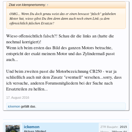
Zitat von klempnertommy:
↑
OMG... Wenn Du doch genau weist das er einen bewusst "falsch" gelabelten
Motor hat, wieso gibst Du ihm denn dann auch noch einen Link zu dem
offensichtlich falschen Ersatzte?
Wieso offensichtlich falsch?! Schau dir die links an (hatte die
nochmal korrigiert)!
Wenn ich beim ersten das Bild des ganzen Motors betrachte,
entspricht der exakt meinem Motor und das Zylindermaß passt
auch...
Und beim zweiten passt die Motorbezeichnung CB250 - war ja
schließlich auch mit dem Zusatz "eventuell" versehen...sorry, dass
ich versuche, anderen Forumsmitgliedern bei der Suche nach
Ersatzteilen zu helfen...
17. August 2016
ickemon
gefällt das.
ickemon
ZTR Baujahr:
2015
Aktives Mitglied
Motor:
250ccm 4V