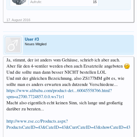
Aufrufe:
15
17. August 2016
User #3
Neues Mitglied
Ja, stimmt, der ist anders vom Gehäuse, schrieb ich aber auch.
Aber für den 4-ventiler werden eben auch Ersatzteile angeboten
Und die sollte man dann besser NICHT bestellen LOL
Und mit der ghleichen Bezeichnung, also ZS177MM gibt es, wie
sollte man es anders erwarten auch dutzende Verschiedene...
https://www.alibaba.com/product-det...60045558766.html?
spm=a2700.7724857.0.0.ws71r1
Macht also eigentlich echt keinen Sinn, sich lange und großartig
darüber zu beraten...
http://www.zse.cc/Products.aspx?
ProductsCateID=43&CateID=43&CurrCateID=43&showCateID=43